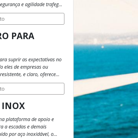
ferente do tamanho,
to
existem diversas opções
RO PARA
te.
a suprir as expectativas no
do eles de empresas ou
 que utiliza parafusos que
to
a a instalação
 INOX
isso, conte com uma empresa
a plataforma de apoio e
ra a escadas e demais
ável, o