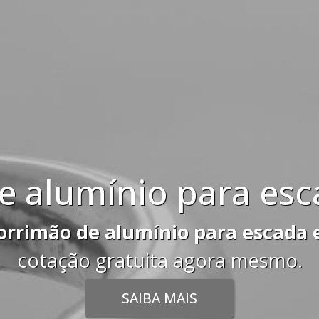
da externa
terna
e faça uma