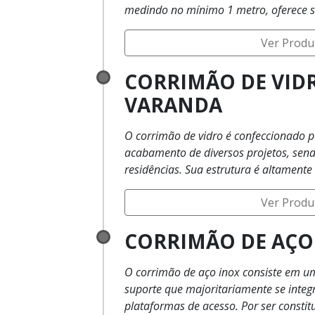
medindo no mínimo 1 metro, oferece segurança e agilidade trafego
pelas escadas. É um item indispensável, indi
Ver Produ
localidade e modelo de escada, alias, 
modelos para corrimão, que atendem as necessidades e deixem o
CORRIMÃO DE VID
ambiente formoso e com perfil do clien
VARANDA
O corrimão de vidro é confeccionado par
acabamento de diversos projetos, sen
residências. Sua estrutura é altamente resistente, e claro, oferece
alto índice de proteção e segurança, já
Ver Produ
fixam facilmente o produto no lugar escolhido, descartando gastos
com obras, sendo necessário apenas um projeto par
CORRIMÃO DE AÇO
do corrimão adequado ao local, para 
especializada.
O corrimão de aço inox consiste em um
suporte que majoritariamente se integ
plataformas de acesso. Por ser constituído por aço inoxid