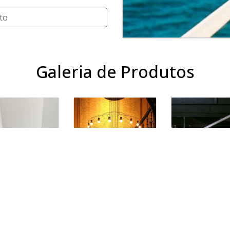
sistir às intempéries da
to
alação do
ou externas de toda e
Galeria de Produtos