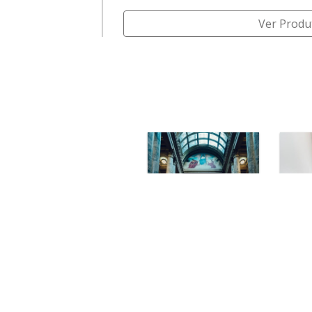
corrimão de aço é caracterizado por re
Ver Produ
maneira mais qualificada e positiva possível. Embora não aparente,
é também esse diferencial que permite que a inst
equipamento se dê nas áreas internas 
qualquer construção civil.