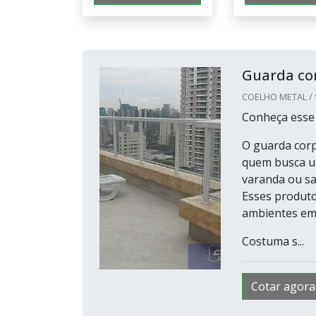
Guarda co
COELHO METAL / S
Conheça esse
O guarda corp
quem busca um
varanda ou sa
Esses produto
ambientes em 
Costuma s...
Cotar agora