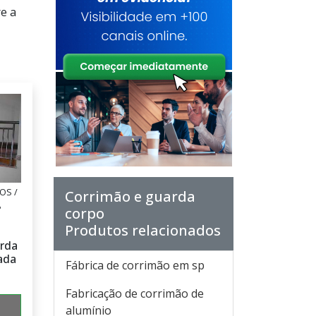
e a
OS /
Corrimão e guarda
P
corpo
Produtos relacionados
rda
ada
Fábrica de corrimão em sp
Fabricação de corrimão de
alumínio