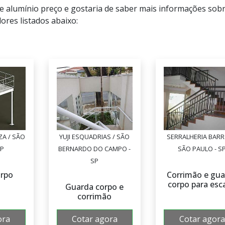
e alumínio preço e gostaria de saber mais informações sobr
res listados abaixo:
ZA / SÃO
YUJI ESQUADRIAS / SÃO
SERRALHERIA BARR
SP
BERNARDO DO CAMPO -
SÃO PAULO - S
SP
orpo
Corrimão e gua
corpo para esc
Guarda corpo e
corrimão
ora
Cotar agora
Cotar agora