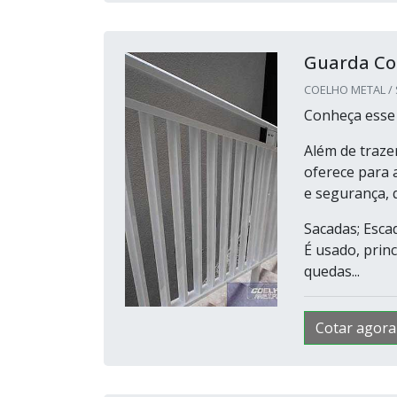
Guarda Co
COELHO METAL / S
Conheça esse
Além de traze
oferece para 
e segurança, 
Sacadas; Esca
É usado, prin
quedas...
Cotar agora